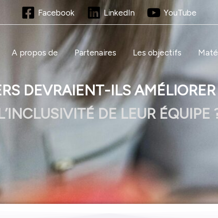
Facebook
LinkedIn
YouTube
A propos de
Partenaires
Les objectifs
Matér
RS DEVRAIENT-ILS AMÉLIORER
L’INCLUSIVITÉ DE LEUR ÉQUIPE 